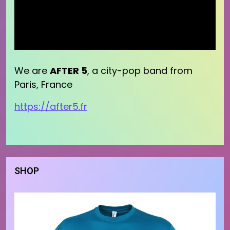
We are
AFTER 5
, a city-pop band from
Paris, France
https://after5.fr
SHOP