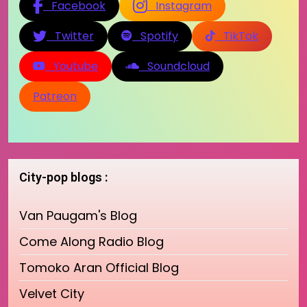
Facebook
Instagram
Twitter
Spotify
TikTok
Youtube
Soundcloud
Patreon
City-pop blogs :
Van Paugam's Blog
Come Along Radio Blog
Tomoko Aran Official Blog
Velvet City