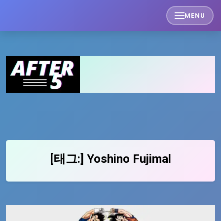
Skip
MENU
to
content
[태그:]
Yoshino Fujimal