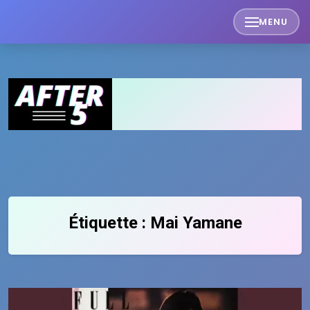
Skip
MENU
to
content
Étiquette :
Mai Yamane