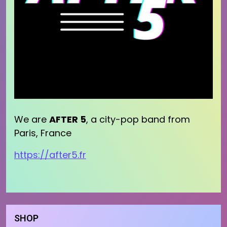
We are
AFTER 5
, a city-pop band from
Paris, France
https://after5.fr
SHOP