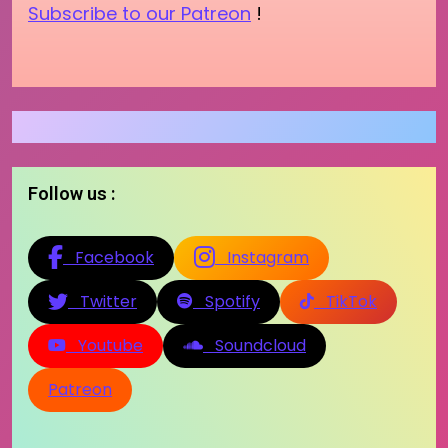
Subscribe to our Patreon
!
Follow us :
Facebook
Instagram
Twitter
Spotify
TikTok
Youtube
Soundcloud
Patreon