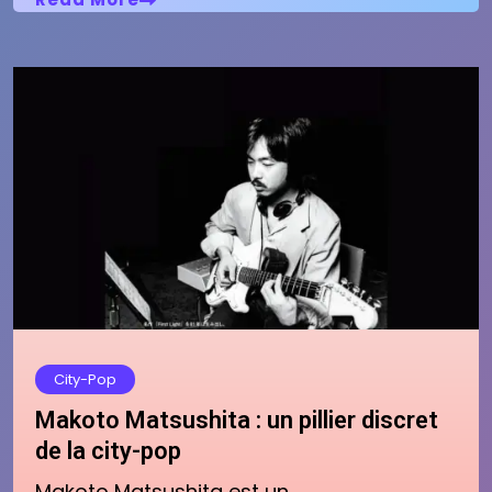
City-Pop
Makoto Matsushita : un pillier discret
de la city-pop
Makoto Matsushita est un