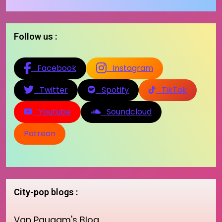
Follow us :
Facebook
Instagram
Twitter
Spotify
TikTok
Youtube
Soundcloud
Patreon
City-pop blogs :
Van Paugam's Blog