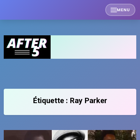
Skip
MENU
to
content
Étiquette :
Ray Parker