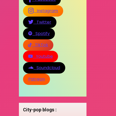
Instagram
Twitter
Spotify
TikTok
Youtube
Soundcloud
Patreon
City-pop blogs :