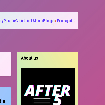
o/Press
Contact
Shop
Blog
Français
About us
tie