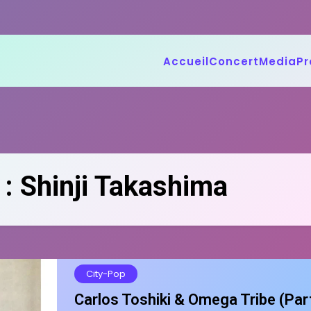
Accueil
Concert
Media
Pr
 :
Shinji Takashima
City-Pop
Carlos Toshiki & Omega Tribe (Par