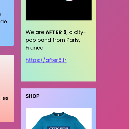
m
 de
We are
AFTER 5
, a city-
pop band from Paris,
France
https://after5.fr
SHOP
 les