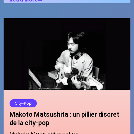
City-Pop
Makoto Matsushita : un pillier discret
de la city-pop
Makoto Matsushita est un