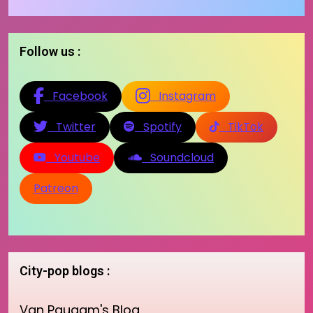
Follow us :
Facebook
Instagram
Twitter
Spotify
TikTok
Youtube
Soundcloud
Patreon
City-pop blogs :
Van Paugam's Blog