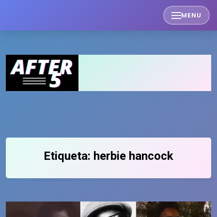
Skip
MENU
to
content
Etiqueta:
herbie hancock