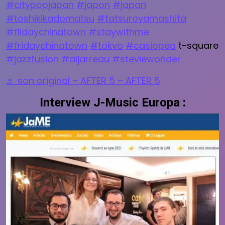
#citypopjapan
#japon
#japan
#toshikikadomatsu
#tatsuroyamashita
#flidaychinatown
#staywithme
#fridaychinatown
#tokyo
#casiopea
t-square
#jazzfusion
#aljarreau
#steviewonder
♬ son original – AFTER 5 – AFTER 5
Interview J-Music Europa :