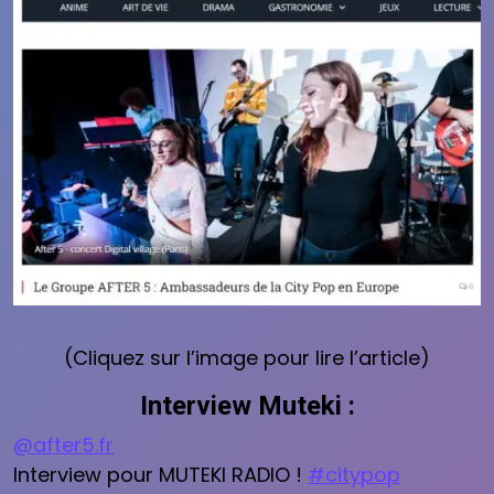
(Cliquez sur l’image pour lire l’article)
Interview Muteki :
@after5.fr
Interview pour MUTEKI RADIO !
#citypop