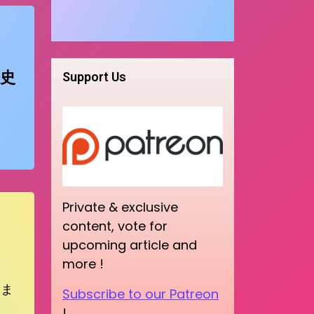
史
Support Us
Private & exclusive
content, vote for
upcoming article and
more !
きま
Subscribe to our Patreon
!