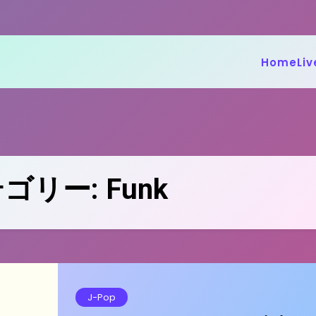
Home
Liv
ゴリー:
Funk
J-Pop