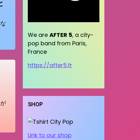
ひと
少な
We are
AFTER 5
, a city-
pop band from Paris,
France
https://after5.fr
トが
SHOP
Link to our shop