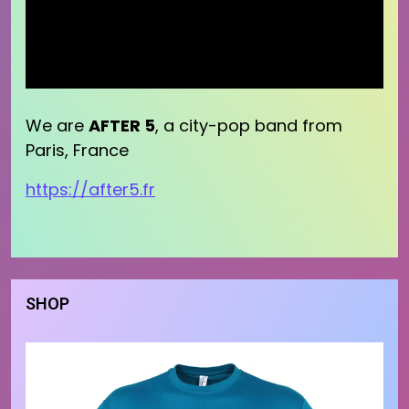
We are
AFTER 5
, a city-pop band from
Paris, France
https://after5.fr
SHOP