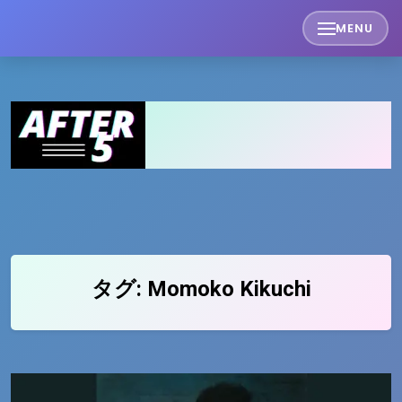
Skip
MENU
to
content
タグ:
Momoko Kikuchi