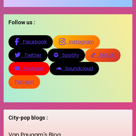
Follow us :
Facebook
Instagram
Twitter
Spotify
TikTok
Youtube
Soundcloud
Patreon
City-pop blogs :
Van Paugam's Blog