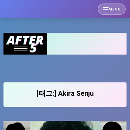
Skip
MENU
to
content
[태그:]
Akira Senju