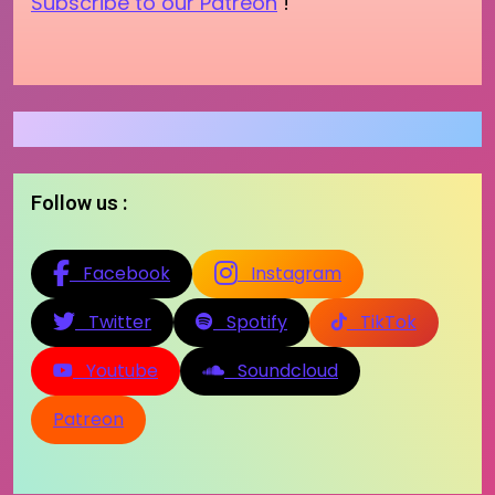
Subscribe to our Patreon
!
Follow us :
Facebook
Instagram
Twitter
Spotify
TikTok
Youtube
Soundcloud
Patreon