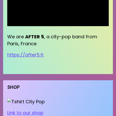
We are
AFTER 5
, a city-pop band from
Paris, France
https://after5.fr
SHOP
Link to our shop