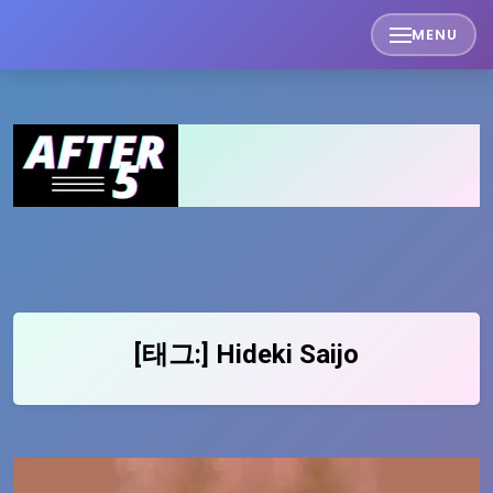
Skip
MENU
to
content
[태그:]
Hideki Saijo