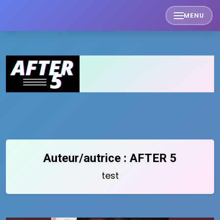
Skip
MENU
to
content
Auteur/autrice :
AFTER 5
test