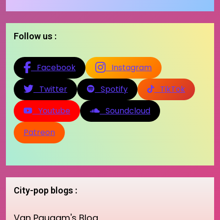
Follow us :
Facebook
Instagram
Twitter
Spotify
TikTok
Youtube
Soundcloud
Patreon
City-pop blogs :
Van Paugam's Blog