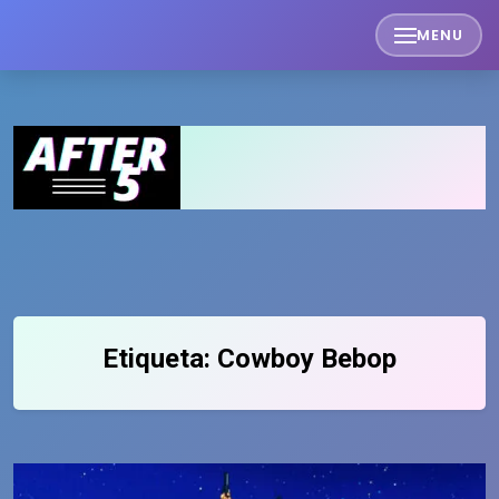
Skip
MENU
to
content
Etiqueta:
Cowboy Bebop