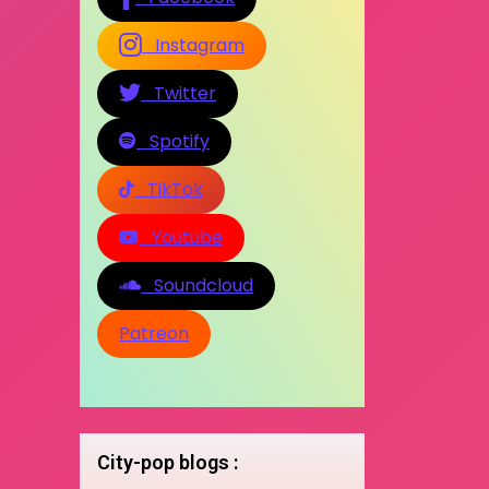
Instagram
Twitter
Spotify
TikTok
Youtube
Soundcloud
Patreon
City-pop blogs :