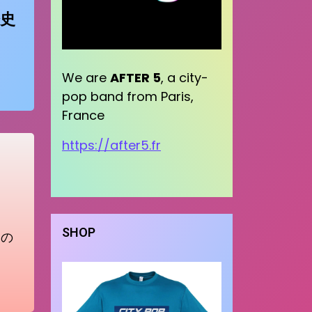
史
We are
AFTER 5
, a city-
pop band from Paris,
France
https://after5.fr
SHOP
この