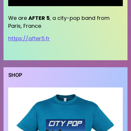
We are
AFTER 5
, a city-pop band from
Paris, France
https://after5.fr
SHOP