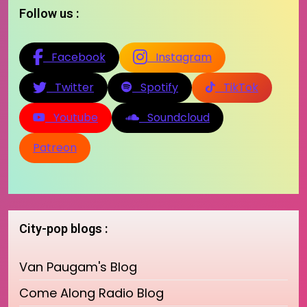
Follow us :
Facebook
Instagram
Twitter
Spotify
TikTok
Youtube
Soundcloud
Patreon
City-pop blogs :
Van Paugam's Blog
Come Along Radio Blog