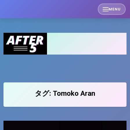
Skip
MENU
to
content
タグ:
Tomoko Aran