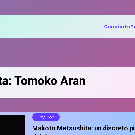
Concierto
P
ta:
Tomoko Aran
City-Pop
Makoto Matsushita: un discreto pi