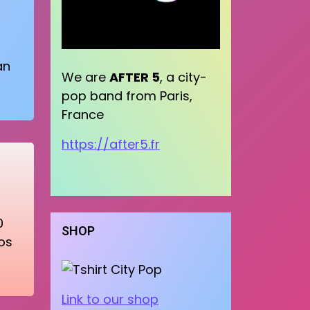
án
We are
AFTER 5
, a city-
pop band from Paris,
France
https://after5.fr
0
SHOP
os
Link to our shop