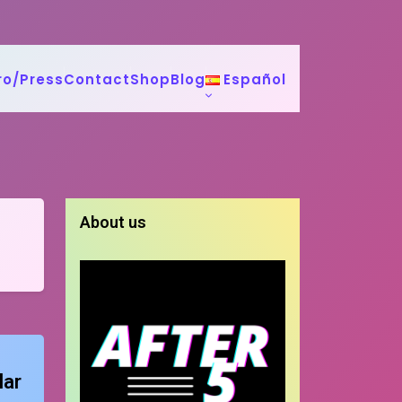
ro/Press
Contact
Shop
Blog
Español
About us
lar