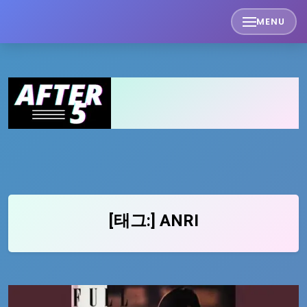
Skip
MENU
to
content
[태그:]
ANRI