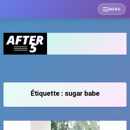
Skip
MENU
to
content
Étiquette :
sugar babe