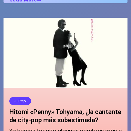
J-Pop
Hitomi «Penny» Tohyama, ¿la cantante
de city-pop más subestimada?
Ya hemos tocado algunos nombres más o