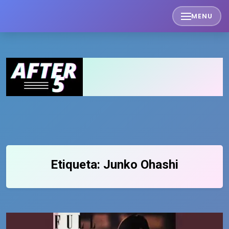
Skip
MENU
to
content
Etiqueta:
Junko Ohashi