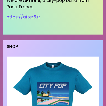
We are
AFTER 5
, a city-pop band from
Paris, France
https://after5.fr
SHOP