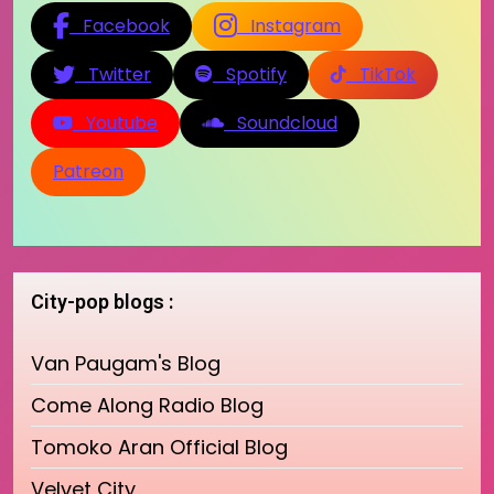
Facebook
Instagram
Twitter
Spotify
TikTok
Youtube
Soundcloud
Patreon
City-pop blogs :
Van Paugam's Blog
Come Along Radio Blog
Tomoko Aran Official Blog
Velvet City