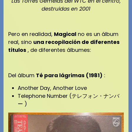
Las Torres Gemelas del WTC en el centro,
destruidas en 2001
Pero en realidad,
Magical
no es un álbum
real, sino
una recopilación de diferentes
títulos
, de diferentes álbumes:
Del álbum
Té para lágrimas (1981)
:
Another Day, Another Love
Telephone Number (テレフォン・ナンバ
ー )