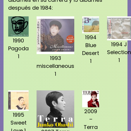
después de 1984:
1994
1990
1994 J
Blue
Pagoda
Selection
Desert
1
1993
1
1
miscellaneous
1
2009
1995
–
Sweet
Terra
Love 1