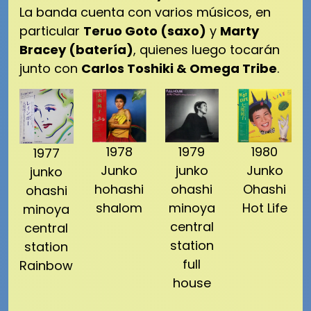
La banda cuenta con varios músicos, en
particular
Teruo Goto (saxo)
y
Marty
Bracey (batería)
, quienes luego tocarán
junto con
Carlos Toshiki & Omega Tribe
.
1978
1979
1980
1977
Junko
junko
Junko
junko
hohashi
ohashi
Ohashi
ohashi
shalom
minoya
Hot Life
minoya
central
central
station
station
full
Rainbow
house