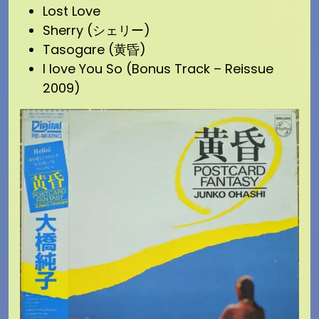
Lost Love
Sherry (シェリー)
Tasogare (黄昏)
I love You So (Bonus Track – Reissue
2009)