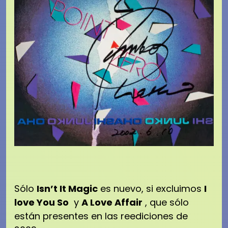
Sólo
Isn’t It Magic
es nuevo, si excluimos
I
love You So
y
A Love Affair
, que sólo
están presentes en las reediciones de