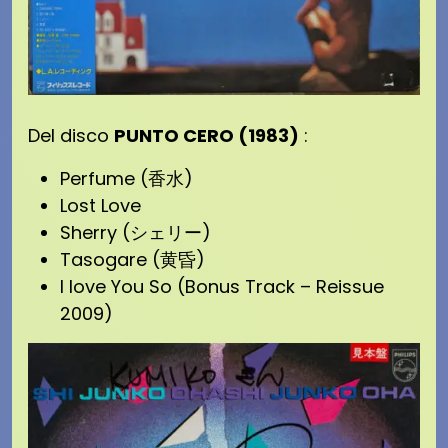
Del disco
PUNTO CERO (1983)
:
Perfume (香水)
Lost Love
Sherry (シェリー)
Tasogare (黄昏)
I love You So (Bonus Track – Reissue
2009)