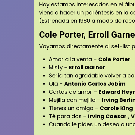
Hoy estamos interesados ​​en el ál
viene a hacer un paréntesis en la c
(Estrenada en 1980 a modo de reco
Cole Porter, Erroll Garn
Vayamos directamente al set-list p
Amor a la venta –
Cole Porter
Misty –
Erroll Garner
Sería tan agradable volver a c
Ola –
Antonio Carlos Jobim
Cartas de amor –
Edward Heym
Mejilla con mejilla –
Irving Berlí
Tienes un amigo –
Carole King
Té para dos –
Irving Caesar
,
V
Cuando le pides un deseo a una