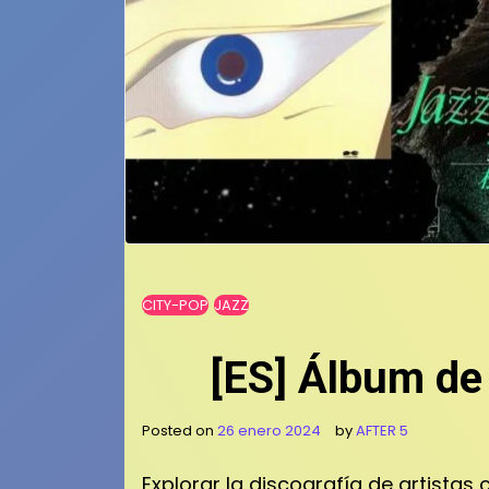
CITY-POP
JAZZ
[ES] Álbum de
Posted on
26 enero 2024
by
AFTER 5
Explorar la discografía de artista