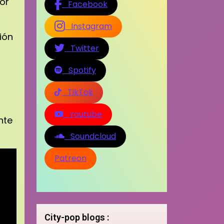
or
Facebook
Instagram
ión
Twitter
Spotify
TikTok
Youtube
nte
Soundcloud
Patreon
City-pop blogs :