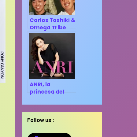
Carlos Toshiki &
Omega Tribe
(Part 3)
ANRI, la
princesa del
city-pop
Follow us :