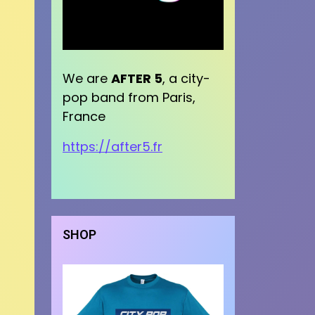
We are
AFTER 5
, a city-
pop band from Paris,
France
https://after5.fr
SHOP