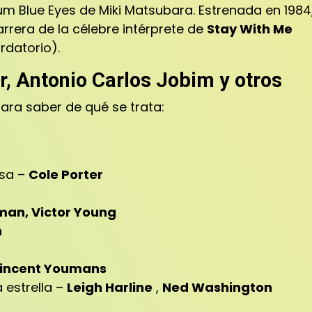
bum Blue Eyes de Miki Matsubara.
Estrenada en 1984
arrera de la célebre intérprete de
Stay With Me
rdatorio).
er, Antonio Carlos Jobim y otros
ara saber de qué se trata:
asa –
Cole Porter
an, Victor Young
n
incent Youmans
 estrella –
Leigh Harline
,
Ned Washington