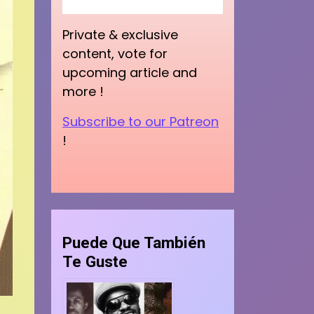
Private & exclusive
content, vote for
upcoming article and
more !
Subscribe to our Patreon
!
Puede Que También
Te Guste