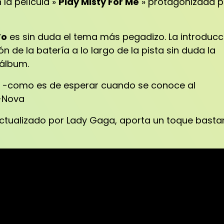
la película »
Play Misty For Me
» protagonizada p
To
es sin duda el tema más pegadizo.
La introducc
ón de la batería a lo largo de la pista sin duda la
 álbum.
 -como es de esperar cuando se conoce al
-Nova
ctualizado por Lady Gaga, aporta un toque basta