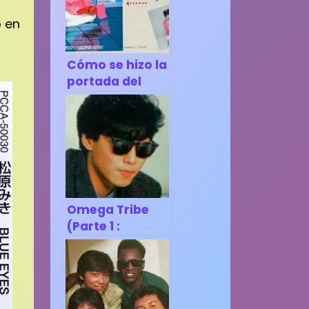
o en
Cómo se hizo la
portada del
disco «Fuyü
Kükan» de
Tomoko Aran.
Omega Tribe
(Parte 1 :
Sugiyama
Kiyotaka)