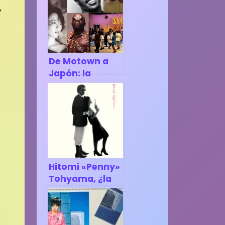
,
De Motown a
Japón: la
historia negra
en el pop
urbano japonés
Hitomi «Penny»
Tohyama, ¿la
cantante de
city-pop más
subestimada?