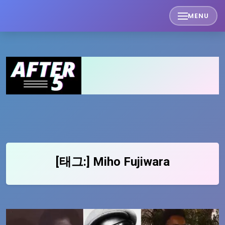
Skip
MENU
to
content
[태그:]
Miho Fujiwara